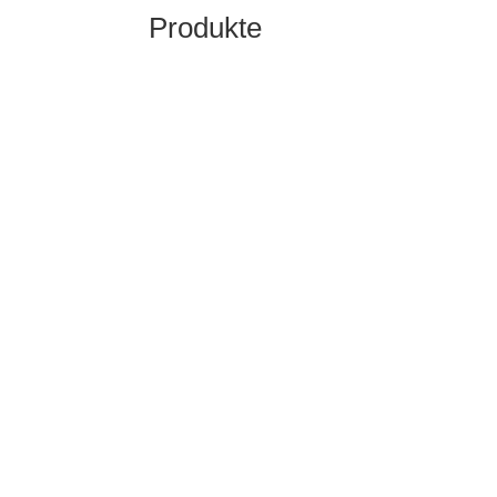
Produkte
Bausparen
Die gesetzliche Mindestbindungsfrist bei
Bausparverträgen beträgt 6 Jahre.
mehr dazu